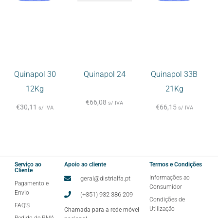
Quinapol 30
Quinapol 24
Quinapol 33B
12Kg
21Kg
€
66,08
s/ IVA
€
30,11
€
66,15
s/ IVA
s/ IVA
Serviço ao
Apoio ao cliente
Termos e Condições
Cliente
Informações ao
geral@distrialfa.pt
Pagamento e
Consumidor
Envio
(+351) 932 386 209
Condições de
FAQ'S
Utilização
Chamada para a rede móvel