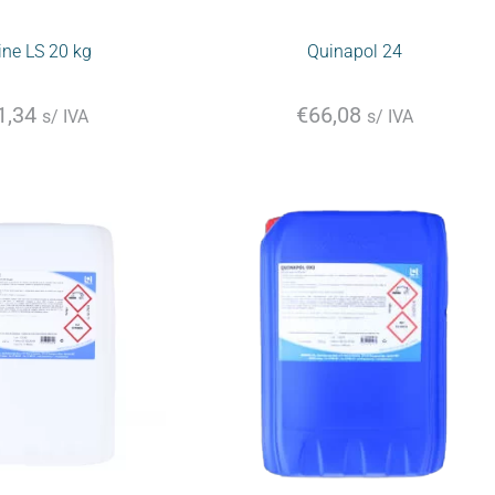
ine LS 20 kg
Quinapol 24
1,34
€
66,08
s/ IVA
s/ IVA