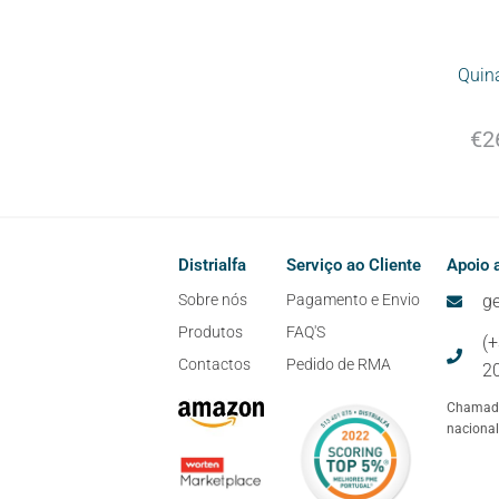
Quin
€
2
Distrialfa
Serviço ao Cliente
Apoio a
Sobre nós
Pagamento e Envio
ge
Produtos
FAQ'S
(
Contactos
Pedido de RMA
2
Chamada
nacional