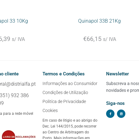
apol 33 10Kg
Quinapol 33B 21Kg
6,39
€
66,15
s/ IVA
s/ IVA
o cliente
Termos e Condições
Newsletter
ral@distrialfa.pt
Informações ao Consumidor
Subscreva a nossa
novidades e pro
Condições de Utilização
+351) 932 386
Politíca de Privacidade
09
Siga-nos
Cookies
 para a rede móvel
Em caso de litigio e ao abrigo do
Dec. Lei 144/2015, pode recorrer
ao Centro de Arbitragem do
Porto. Mais informações em