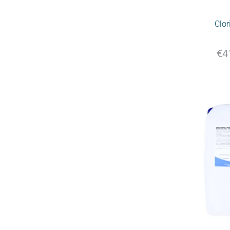
Clor
€
4