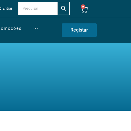
0
Entrar
Promoções
···
Registar