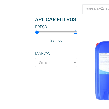
APLICAR FILTROS
PREÇO
23
—
66
MARCAS