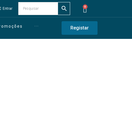
0
Entrar
Promoções
···
Registar