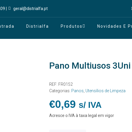
09 |
geral@distrialfa.pt
ntrada
Distrialfa
Produtos
Novidades E 
Pano Multiusos 3Uni
REF:
FR0152
Categorias:
Panos
,
Utensílios de Limpeza
€
0,69
s/ IVA
Acresce o IVA à taxa legal em vigor