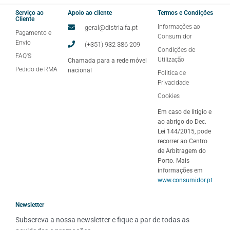
Serviço ao
Apoio ao cliente
Termos e Condições
Cliente
Informações ao
geral@distrialfa.pt
Pagamento e
Consumidor
Envio
(+351) 932 386 209
Condições de
FAQ'S
Utilização
Chamada para a rede móvel
Pedido de RMA
nacional
Politíca de
Privacidade
Cookies
Em caso de litigio e
ao abrigo do Dec.
Lei 144/2015, pode
recorrer ao Centro
de Arbitragem do
Porto. Mais
informações em
www.consumidor.pt
Newsletter
Subscreva a nossa newsletter e fique a par de todas as 