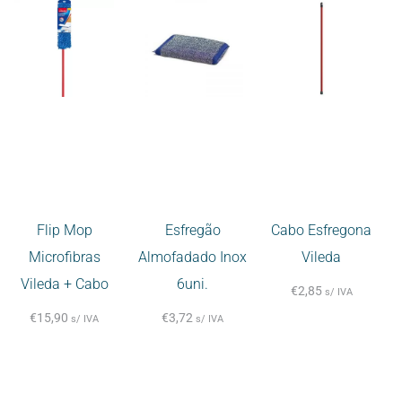
Flip Mop
Esfregão
Cabo Esfregona
Microfibras
Almofadado Inox
Vileda
Vileda + Cabo
6uni.
€
2,85
s/ IVA
€
15,90
€
3,72
s/ IVA
s/ IVA