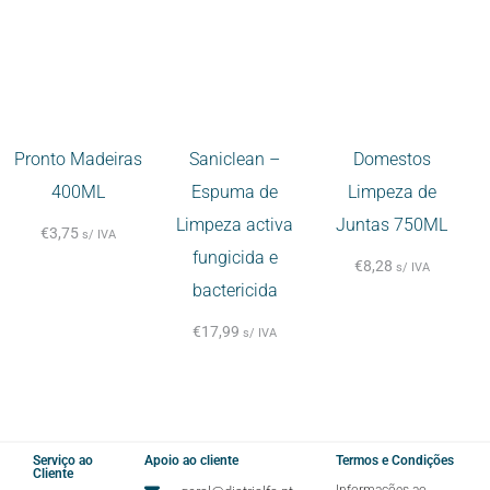
Pronto Madeiras
Saniclean –
Domestos
400ML
Espuma de
Limpeza de
Limpeza activa
Juntas 750ML
€
3,75
s/ IVA
fungicida e
€
8,28
s/ IVA
bactericida
€
17,99
s/ IVA
Serviço ao
Apoio ao cliente
Termos e Condições
Cliente