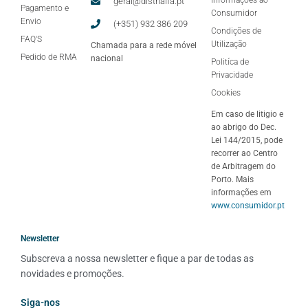
Informações ao
geral@distrialfa.pt
Pagamento e
Consumidor
Envio
(+351) 932 386 209
Condições de
FAQ'S
Utilização
Chamada para a rede móvel
Pedido de RMA
nacional
Politíca de
Privacidade
Cookies
Em caso de litigio e
ao abrigo do Dec.
Lei 144/2015, pode
recorrer ao Centro
de Arbitragem do
Porto. Mais
informações em
www.consumidor.pt
Newsletter
Subscreva a nossa newsletter e fique a par de todas as 
novidades e promoções.
Siga-nos