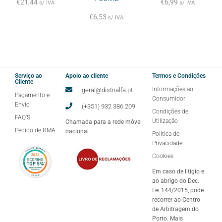
€
21,44
€
6,99
s/ IVA
s/ IVA
€
6,53
s/ IVA
Serviço ao
Apoio ao cliente
Termos e Condições
Cliente
Informações ao
geral@distrialfa.pt
Pagamento e
Consumidor
Envio
(+351) 932 386 209
Condições de
FAQ'S
Utilização
Chamada para a rede móvel
Pedido de RMA
nacional
Politíca de
Privacidade
Cookies
Em caso de litigio e
ao abrigo do Dec.
Lei 144/2015, pode
recorrer ao Centro
de Arbitragem do
Porto. Mais