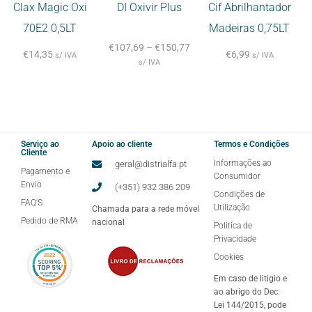
Clax Magic Oxi
DI Oxivir Plus
Cif Abrilhantador
70E2 0,5LT
Madeiras 0,75LT
€
107,69
–
€
150,77
€
14,35
€
6,99
s/ IVA
s/ IVA
s/ IVA
Serviço ao
Apoio ao cliente
Termos e Condições
Cliente
Informações ao
geral@distrialfa.pt
Pagamento e
Consumidor
Envio
(+351) 932 386 209
Condições de
FAQ'S
Utilização
Chamada para a rede móvel
Pedido de RMA
nacional
Politíca de
Privacidade
Cookies
Em caso de litigio e
ao abrigo do Dec.
Lei 144/2015, pode