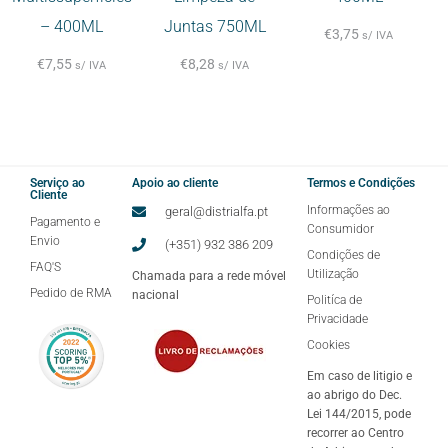
– 400ML
Juntas 750ML
€
3,75
s/ IVA
€
7,55
€
8,28
s/ IVA
s/ IVA
Serviço ao
Apoio ao cliente
Termos e Condições
Cliente
Informações ao
geral@distrialfa.pt
Pagamento e
Consumidor
Envio
(+351) 932 386 209
Condições de
FAQ'S
Utilização
Chamada para a rede móvel
Pedido de RMA
nacional
Politíca de
Privacidade
Cookies
Em caso de litigio e
ao abrigo do Dec.
Lei 144/2015, pode
recorrer ao Centro