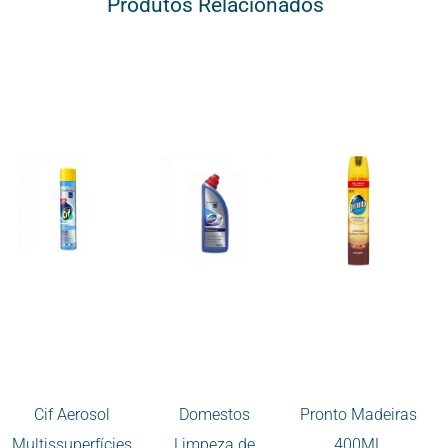
Produtos Relacionados
Cif Aerosol
Domestos
Pronto Madeiras
Multissuperfícies
Limpeza de
400ML