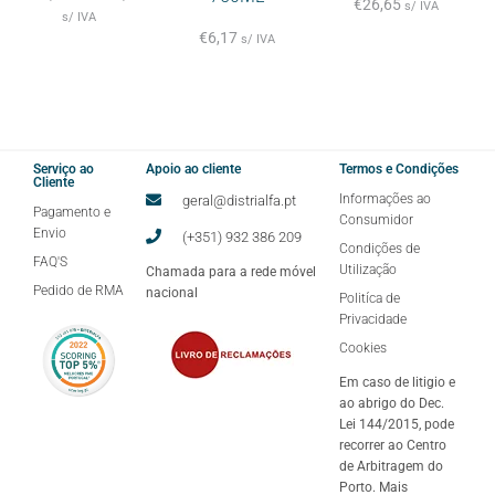
€
26,65
s/ IVA
s/ IVA
€
6,17
s/ IVA
Serviço ao
Apoio ao cliente
Termos e Condições
Cliente
Informações ao
geral@distrialfa.pt
Pagamento e
Consumidor
Envio
(+351) 932 386 209
Condições de
FAQ'S
Utilização
Chamada para a rede móvel
Pedido de RMA
nacional
Politíca de
Privacidade
Cookies
Em caso de litigio e
ao abrigo do Dec.
Lei 144/2015, pode
recorrer ao Centro
de Arbitragem do
Porto. Mais