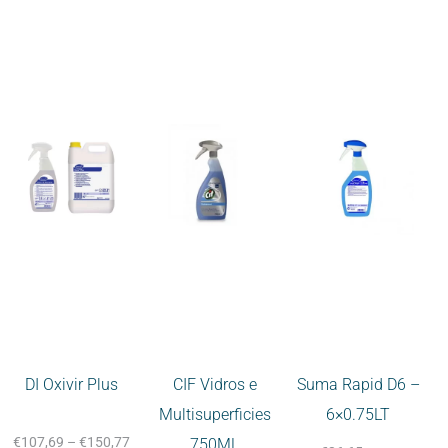
DI Oxivir Plus
CIF Vidros e
Suma Rapid D6 –
Multisuperficies
6×0.75LT
€
107,69
–
€
150,77
750ML