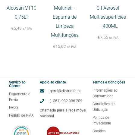
Alcosan VT10
Multinet –
Cif Aerosol
0,75LT
Espuma de
Multissuperfícies
Limpeza
– 400ML
€
5,49
s/ IVA
Multifunções
€
7,55
s/ IVA
€
15,02
s/ IVA
Serviço ao
Apoio ao cliente
Termos e Condições
Cliente
Informações ao
geral@distrialfa.pt
Pagamento e
Consumidor
Envio
(+351) 932 386 209
Condições de
FAQ'S
Utilização
Chamada para a rede móvel
Pedido de RMA
nacional
Politíca de
Privacidade
Cookies