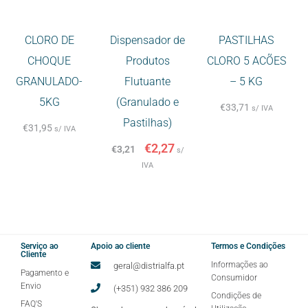
CLORO DE
Dispensador de
PASTILHAS
CHOQUE
Produtos
CLORO 5 ACÕES
GRANULADO-
Flutuante
– 5 KG
5KG
(Granulado e
€
33,71
s/ IVA
Pastilhas)
€
31,95
s/ IVA
€
2,27
€
3,21
s/
IVA
Serviço ao
Apoio ao cliente
Termos e Condições
Cliente
Informações ao
geral@distrialfa.pt
Pagamento e
Consumidor
Envio
(+351) 932 386 209
Condições de
FAQ'S