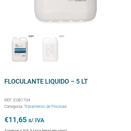
FLOCULANTE LIQUIDO – 5 LT
REF:
EO81704
Categoria:
Tratamento de Piscinas
€
11,65
s/ IVA
Acresce o IVA à taxa legal em vigor