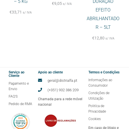
– 5 KG
DURAÇÃO
€
9,05
s/ IVA
EFEITO
€
33,71
s/ IVA
ABRILHANTADO
R – 5LT
€
12,80
s/ IVA
Serviço ao
Apoio ao cliente
Termos e Condições
Cliente
Informações ao
geral@distrialfa.pt
Pagamento e
Consumidor
Envio
(+351) 932 386 209
Condições de
FAQ'S
Utilização
Chamada para a rede móvel
Pedido de RMA
nacional
Politíca de
Privacidade
Cookies
Em caso de litigio e