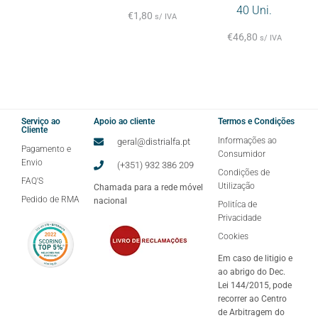
40 Uni.
€
1,80
s/ IVA
€
46,80
s/ IVA
Serviço ao
Apoio ao cliente
Termos e Condições
Cliente
Informações ao
geral@distrialfa.pt
Pagamento e
Consumidor
Envio
(+351) 932 386 209
Condições de
FAQ'S
Utilização
Chamada para a rede móvel
Pedido de RMA
nacional
Politíca de
Privacidade
Cookies
Em caso de litigio e
ao abrigo do Dec.
Lei 144/2015, pode
recorrer ao Centro
de Arbitragem do