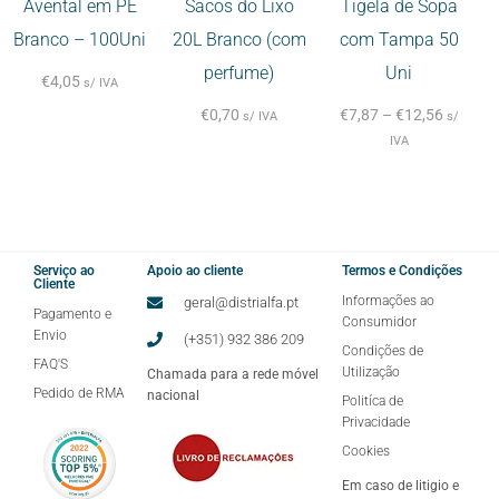
Avental em PE
Sacos do Lixo
Tigela de Sopa
Branco – 100Uni
20L Branco (com
com Tampa 50
perfume)
Uni
€
4,05
s/ IVA
€
0,70
€
7,87
–
€
12,56
s/ IVA
s/
IVA
Serviço ao
Apoio ao cliente
Termos e Condições
Cliente
Informações ao
geral@distrialfa.pt
Pagamento e
Consumidor
Envio
(+351) 932 386 209
Condições de
FAQ'S
Utilização
Chamada para a rede móvel
Pedido de RMA
nacional
Politíca de
Privacidade
Cookies
Em caso de litigio e