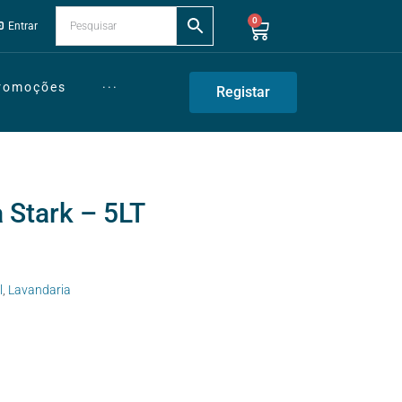
0
Entrar
Promoções
···
Registar
 Stark – 5LT
l
,
Lavandaria