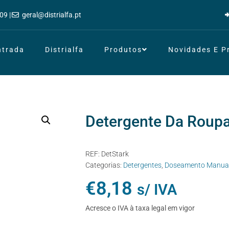
09 |
geral@distrialfa.pt
ntrada
Distrialfa
Produtos
Novidades E 
Detergente Da Roupa
REF:
DetStark
Categorias:
Detergentes
,
Doseamento Manua
€
8,18
s/ IVA
Acresce o IVA à taxa legal em vigor