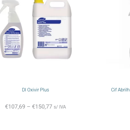
DI Oxivir Plus
Cif Abril
€
107,69
–
€
150,77
s/ IVA