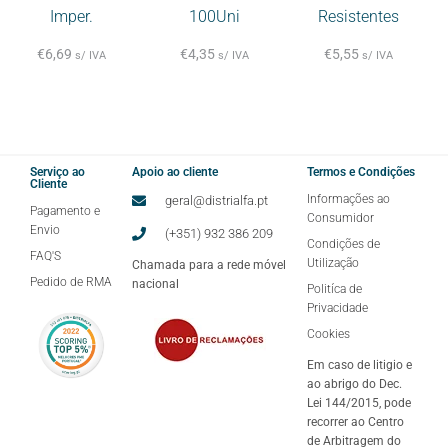
Imper.
100Uni
Resistentes
€
6,69
€
4,35
€
5,55
s/ IVA
s/ IVA
s/ IVA
Serviço ao
Apoio ao cliente
Termos e Condições
Cliente
Informações ao
geral@distrialfa.pt
Pagamento e
Consumidor
Envio
(+351) 932 386 209
Condições de
FAQ'S
Utilização
Chamada para a rede móvel
Pedido de RMA
nacional
Politíca de
Privacidade
Cookies
Em caso de litigio e
ao abrigo do Dec.
Lei 144/2015, pode
recorrer ao Centro
de Arbitragem do