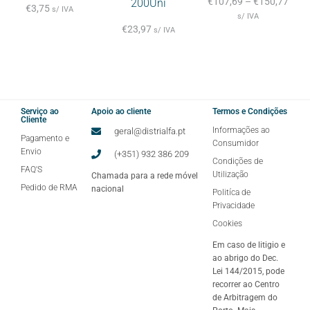
€
107,69
–
€
150,77
200Uni
€
3,75
s/ IVA
s/ IVA
€
23,97
s/ IVA
Serviço ao
Apoio ao cliente
Termos e Condições
Cliente
Informações ao
geral@distrialfa.pt
Pagamento e
Consumidor
Envio
(+351) 932 386 209
Condições de
FAQ'S
Utilização
Chamada para a rede móvel
Pedido de RMA
nacional
Politíca de
Privacidade
Cookies
Em caso de litigio e
ao abrigo do Dec.
Lei 144/2015, pode
recorrer ao Centro
de Arbitragem do