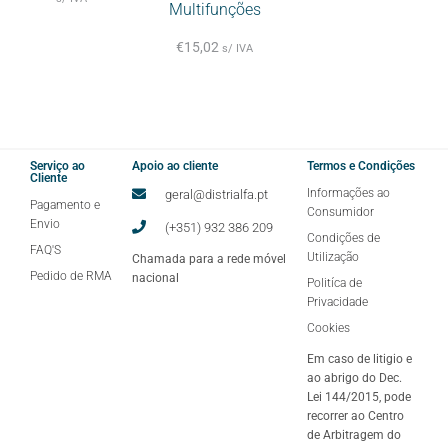
Multifunções
€
15,02
s/ IVA
Serviço ao
Apoio ao cliente
Termos e Condições
Cliente
Informações ao
geral@distrialfa.pt
Pagamento e
Consumidor
Envio
(+351) 932 386 209
Condições de
FAQ'S
Utilização
Chamada para a rede móvel
Pedido de RMA
nacional
Politíca de
Privacidade
Cookies
Em caso de litigio e
ao abrigo do Dec.
Lei 144/2015, pode
recorrer ao Centro
de Arbitragem do