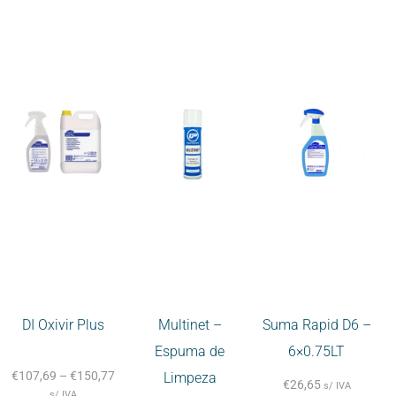
DI Oxivir Plus
Multinet –
Suma Rapid D6 –
Espuma de
6×0.75LT
€
107,69
–
€
150,77
Limpeza
€
26,65
s/ IVA
s/ IVA