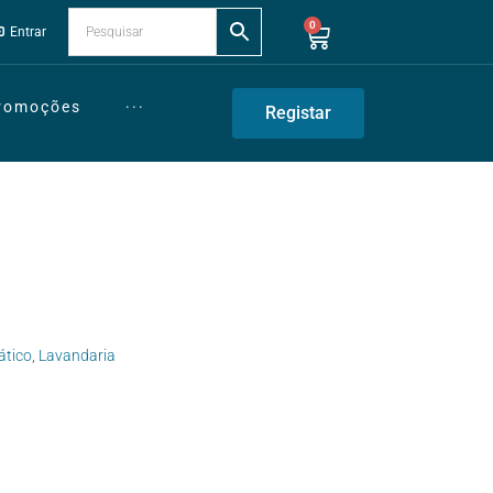
0
Entrar
Promoções
···
Registar
tico
,
Lavandaria