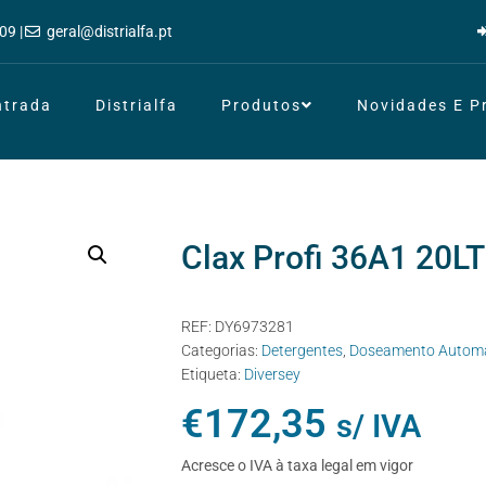
09 |
geral@distrialfa.pt
ntrada
Distrialfa
Produtos
Novidades E 
Clax Profi 36A1 20LT
REF:
DY6973281
Categorias:
Detergentes
,
Doseamento Automá
Etiqueta:
Diversey
€
172,35
s/ IVA
Acresce o IVA à taxa legal em vigor