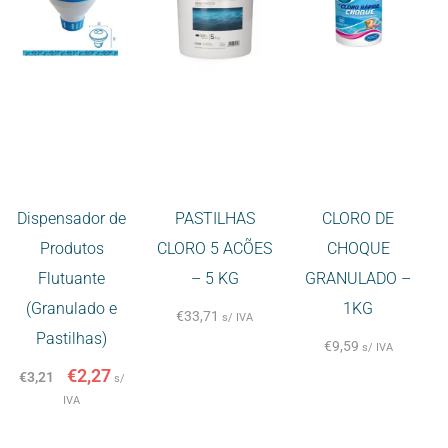
Dispensador de
PASTILHAS
CLORO DE
Produtos
CLORO 5 ACÕES
CHOQUE
Flutuante
– 5 KG
GRANULADO –
(Granulado e
1KG
€
33,71
s/ IVA
Pastilhas)
€
9,59
s/ IVA
€
2,27
€
3,21
s/
IVA