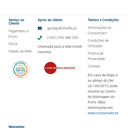
Serviço ao
Apoio ao cliente
Termos e Condições
Cliente
Informações ao
geral@distrialfa.pt
Pagamento e
Consumidor
Envio
(+351) 932 386 209
Condições de
FAQ'S
Utilização
Chamada para a rede móvel
Pedido de RMA
nacional
Politíca de
Privacidade
Cookies
Em caso de litigio e
ao abrigo do Dec.
Lei 144/2015, pode
recorrer ao Centro
de Arbitragem do
Porto. Mais
informações em
www.consumidor.pt
Newsletter