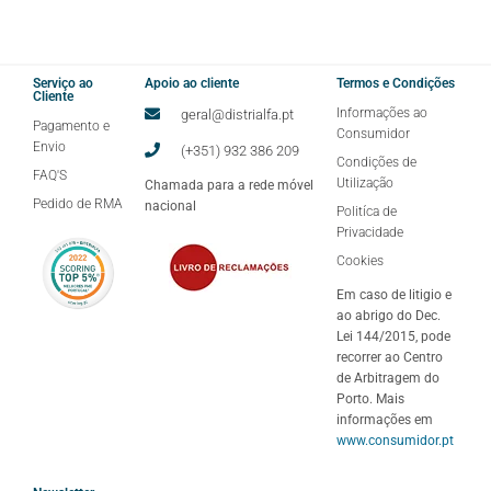
Serviço ao
Apoio ao cliente
Termos e Condições
Cliente
Informações ao
geral@distrialfa.pt
Pagamento e
Consumidor
Envio
(+351) 932 386 209
Condições de
FAQ'S
Utilização
Chamada para a rede móvel
Pedido de RMA
nacional
Politíca de
Privacidade
Cookies
Em caso de litigio e
ao abrigo do Dec.
Lei 144/2015, pode
recorrer ao Centro
de Arbitragem do
Porto. Mais
informações em
www.consumidor.pt