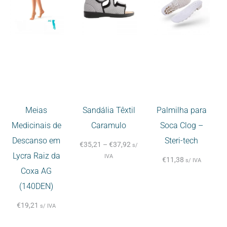
Meias
Sandália Têxtil
Palmilha para
Medicinais de
Caramulo
Soca Clog –
Descanso em
Steri-tech
€
35,21
–
€
37,92
s/
Lycra Raiz da
IVA
€
11,38
s/ IVA
Coxa AG
(140DEN)
€
19,21
s/ IVA