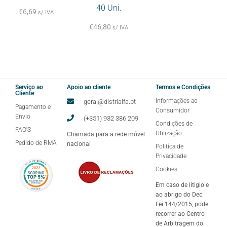
40 Uni.
€
6,69
s/ IVA
€
46,80
s/ IVA
Serviço ao
Apoio ao cliente
Termos e Condições
Cliente
Informações ao
geral@distrialfa.pt
Pagamento e
Consumidor
Envio
(+351) 932 386 209
Condições de
FAQ'S
Utilização
Chamada para a rede móvel
Pedido de RMA
nacional
Politíca de
Privacidade
Cookies
Em caso de litigio e
ao abrigo do Dec.
Lei 144/2015, pode
recorrer ao Centro
de Arbitragem do