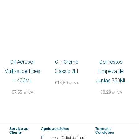
Cif Aerosol
CIF Creme
Domestos
Multissuperfícies
Classic 2LT
Limpeza de
– 400ML
Juntas 750ML
€
14,50
s/ IVA
€
7,55
€
8,28
s/ IVA
s/ IVA
Serviço ao
Apoio ao cliente
Termos e
Cliente
Condições
geral@distrialfa.pt