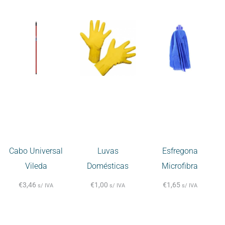
Cabo Universal
Luvas
Esfregona
Vileda
Domésticas
Microfibra
€
3,46
€
1,00
€
1,65
s/ IVA
s/ IVA
s/ IVA