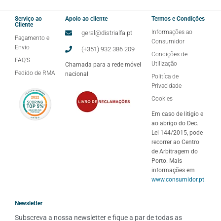
Serviço ao
Apoio ao cliente
Termos e Condições
Cliente
Informações ao
geral@distrialfa.pt
Pagamento e
Consumidor
Envio
(+351) 932 386 209
Condições de
FAQ'S
Utilização
Chamada para a rede móvel
Pedido de RMA
nacional
Politíca de
Privacidade
Cookies
Em caso de litigio e
ao abrigo do Dec.
Lei 144/2015, pode
recorrer ao Centro
de Arbitragem do
Porto. Mais
informações em
www.consumidor.pt
Newsletter
Subscreva a nossa newsletter e fique a par de todas as 