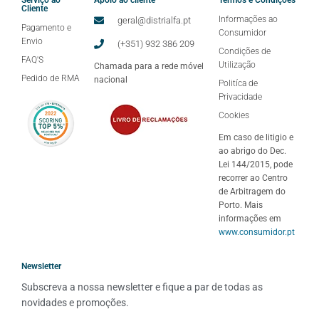
Serviço ao
Apoio ao cliente
Termos e Condições
Cliente
Informações ao
geral@distrialfa.pt
Pagamento e
Consumidor
Envio
(+351) 932 386 209
Condições de
FAQ'S
Utilização
Chamada para a rede móvel
Pedido de RMA
nacional
Politíca de
Privacidade
Cookies
Em caso de litigio e
ao abrigo do Dec.
Lei 144/2015, pode
recorrer ao Centro
de Arbitragem do
Porto. Mais
informações em
www.consumidor.pt
Newsletter
Subscreva a nossa newsletter e fique a par de todas as 
novidades e promoções.