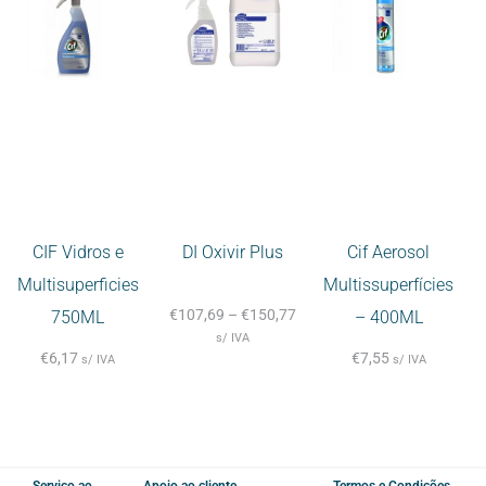
CIF Vidros e
DI Oxivir Plus
Cif Aerosol
Multisuperficies
Multissuperfícies
€
107,69
–
€
150,77
750ML
– 400ML
s/ IVA
€
6,17
€
7,55
s/ IVA
s/ IVA