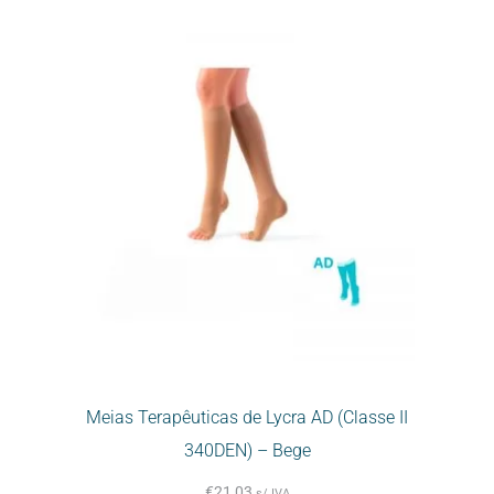
Meias Terapêuticas de Lycra AD (Classe II
340DEN) – Bege
€
21,03
s/ IVA