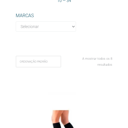
10
—
34
MARCAS
A mostrar todos os 8
resultados