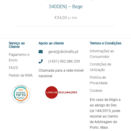
340DEN) – Bege
€
34,00
s/ IVA
Serviço ao
Apoio ao cliente
Termos e Condições
Cliente
Informações ao
geral@distrialfa.pt
Pagamento e
Consumidor
Envio
(+351) 932 386 209
Condições de
FAQ'S
Utilização
Chamada para a rede móvel
Pedido de RMA
nacional
Politíca de
Privacidade
Cookies
Em caso de litigio e
ao abrigo do Dec.
Lei 144/2015, pode
recorrer ao Centro
de Arbitragem do
Porto. Mais