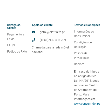
Serviço ao
Apoio ao cliente
Termos e Condições
Cliente
Informações ao
geral@distrialfa.pt
Pagamento e
Consumidor
Envio
(+351) 932 386 209
Condições de
FAQ'S
Utilização
Chamada para a rede móvel
Pedido de RMA
nacional
Politíca de
Privacidade
Cookies
Em caso de litigio e
ao abrigo do Dec.
Lei 144/2015, pode
recorrer ao Centro
de Arbitragem do
Porto. Mais
informações em
www.consumidor.pt