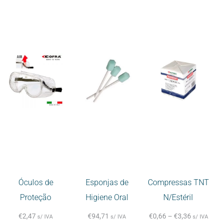
Óculos de
Esponjas de
Compressas TNT
Proteção
Higiene Oral
N/Estéril
€
2,47
€
94,71
€
0,66
–
€
3,36
s/ IVA
s/ IVA
s/ IVA