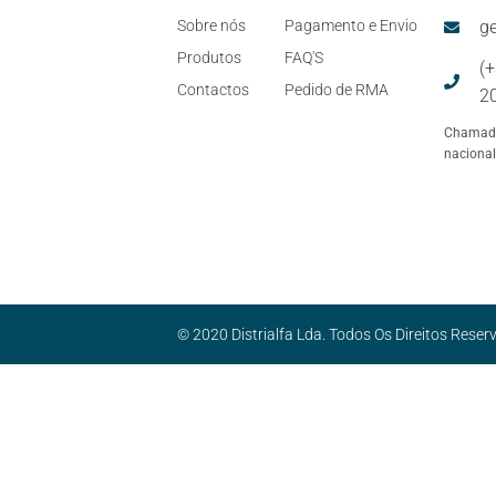
Sobre nós
Pagamento e Envio
ge
Produtos
FAQ'S
(
Contactos
Pedido de RMA
2
Chamada
nacional
-
© 2020 Distrialfa Lda. Todos Os Direitos Reser