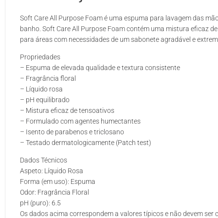
Soft Care All Purpose Foam é uma espuma para lavagem das mãos
banho. Soft Care All Purpose Foam contém uma mistura eficaz de 
para áreas com necessidades de um sabonete agradável e extre
Propriedades
– Espuma de elevada qualidade e textura consistente
– Fragrância floral
– Líquido rosa
– pH equilibrado
– Mistura eficaz de tensoativos
– Formulado com agentes humectantes
– Isento de parabenos e triclosano
– Testado dermatologicamente (Patch test)
Dados Técnicos
Aspeto: Líquido Rosa
Forma (em uso): Espuma
Odor: Fragrância Floral
pH (puro): 6.5
Os dados acima correspondem a valores típicos e não devem ser 