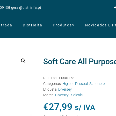
09 |
geral@distrialfa.pt
ntrada
Distrialfa
Produtos
Novidades E 
Soft Care All Purpos
REF:
DY100940173
Categorias:
Higiene Pessoal
,
Sabonete
Etiqueta:
Diversey
Marca:
Diversey - Solenis
€
27,99
s/ IVA