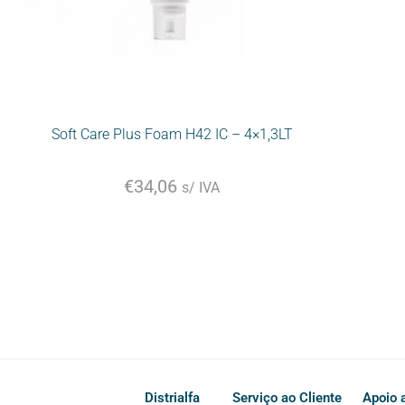
Soft Care Plus Foam H42 IC – 4×1,3LT
€
34,06
s/ IVA
Distrialfa
Serviço ao Cliente
Apoio a