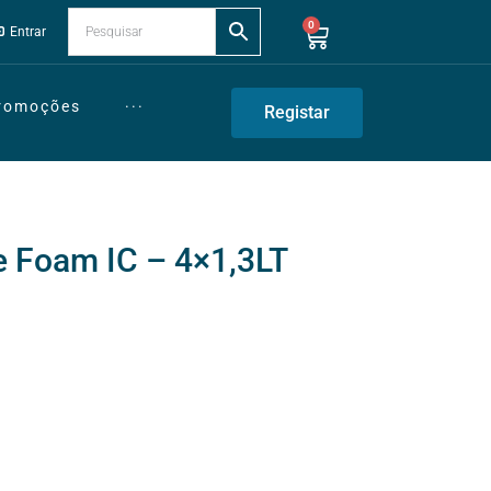
0
Entrar
Promoções
···
Registar
e Foam IC – 4×1,3LT