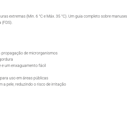
ras extremas (Min. 6 °C e Máx. 35 °C). Um guia completo sobre manuse
 (FDS).
 a propagação de microrganismos
 gordura
 e um enxaguamento fácil
para uso em áreas públicas
a pele, reduzindo o risco de irritação