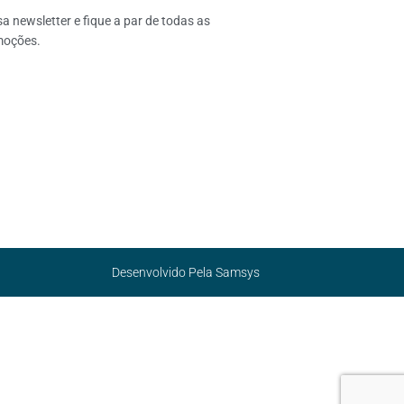
 newsletter e fique a par de todas as 
moções.
Desenvolvido Pela
Samsys