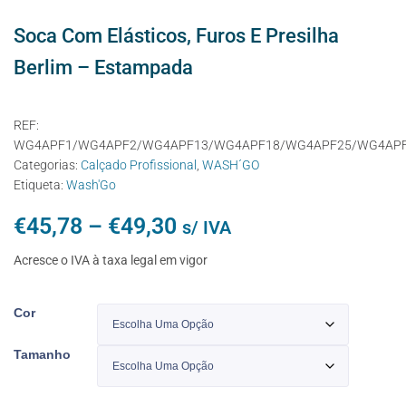
Soca Com Elásticos, Furos E Presilha
Berlim – Estampada
REF:
WG4APF1/WG4APF2/WG4APF13/WG4APF18/WG4APF25/WG4APF
Categorias:
Calçado Profissional
,
WASH´GO
Etiqueta:
Wash'Go
€
45,78
–
€
49,30
s/ IVA
Acresce o IVA à taxa legal em vigor
Cor
Tamanho