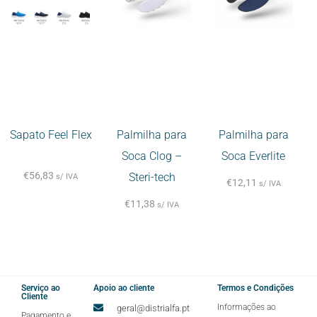
Sapato Feel Flex
Palmilha para
Palmilha para
Soca Clog –
Soca Everlite
€
56,83
Steri-tech
s/ IVA
€
12,11
s/ IVA
€
11,38
s/ IVA
Serviço ao
Apoio ao cliente
Termos e Condições
Cliente
Informações ao
geral@distrialfa.pt
Pagamento e