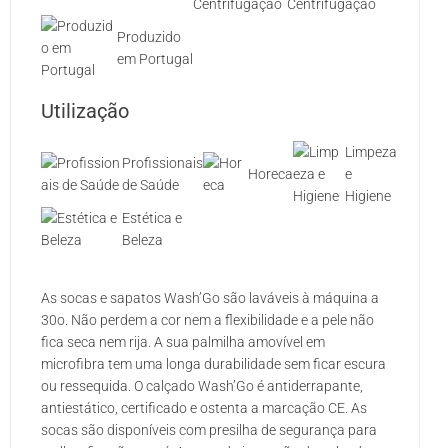
Centrifugação
Produzido
em Portugal
Utilização
Limpeza
Profissionais
Horeca
e
de Saúde
Higiene
Estética e
Beleza
As socas e sapatos Wash’Go são laváveis à máquina a
30o. Não perdem a cor nem a flexibilidade e a pele não
fica seca nem rija. A sua palmilha amovível em
microfibra tem uma longa durabilidade sem ficar escura
ou ressequida. O calçado Wash’Go é antiderrapante,
antiestático, certificado e ostenta a marcação CE. As
socas são disponíveis com presilha de segurança para