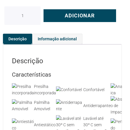
ADICIONAR
Descrição
Informação adicional
Descrição
Características
Presilha
Confortável
incorporada
Palmilha
Antiderrapante
Amovível
Lavável até
Antiestático
30º C sem