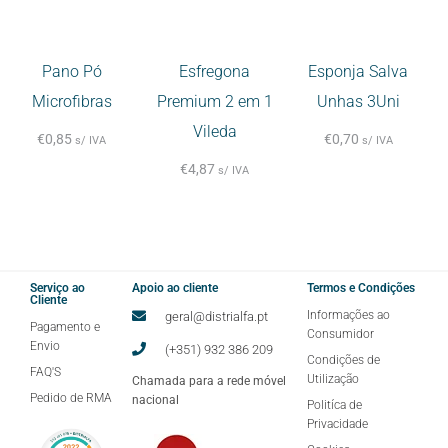
Pano Pó
Esfregona
Esponja Salva
Microfibras
Premium 2 em 1
Unhas 3Uni
Vileda
€
0,85
€
0,70
s/ IVA
s/ IVA
€
4,87
s/ IVA
Serviço ao
Apoio ao cliente
Termos e Condições
Cliente
Informações ao
geral@distrialfa.pt
Pagamento e
Consumidor
Envio
(+351) 932 386 209
Condições de
FAQ'S
Utilização
Chamada para a rede móvel
Pedido de RMA
nacional
Politíca de
Privacidade