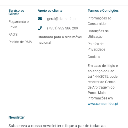
Serviço ao
Apoio ao cliente
Termos e Condições
Cliente
Informações ao
geral@distrialfa.pt
Pagamento e
Consumidor
Envio
(+351) 932 386 209
Condições de
FAQ'S
Utilização
Chamada para a rede móvel
Pedido de RMA
nacional
Politíca de
Privacidade
Cookies
Em caso de litigio e
ao abrigo do Dec.
Lei 144/2015, pode
recorrer ao Centro
de Arbitragem do
Porto. Mais
informações em
www.consumidor.pt
Newsletter
Subscreva a nossa newsletter e fique a par de todas as 