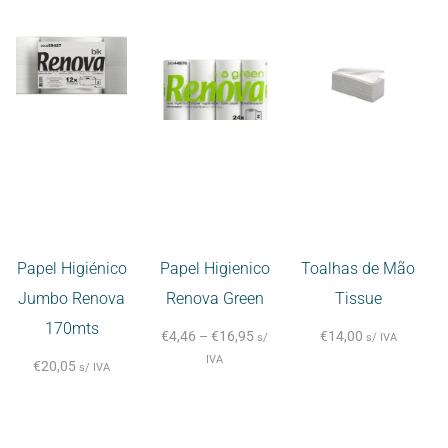
Papel Higiénico
Papel Higienico
Toalhas de Mão
Jumbo Renova
Renova Green
Tissue
170mts
€
4,46
–
€
16,95
€
14,00
s/
s/ IVA
IVA
€
20,05
s/ IVA