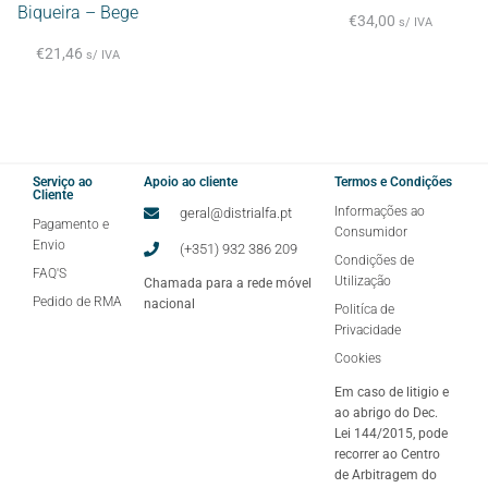
Biqueira – Bege
€
34,00
s/ IVA
€
21,46
s/ IVA
Serviço ao
Apoio ao cliente
Termos e Condições
Cliente
Informações ao
geral@distrialfa.pt
Pagamento e
Consumidor
Envio
(+351) 932 386 209
Condições de
FAQ'S
Utilização
Chamada para a rede móvel
Pedido de RMA
nacional
Politíca de
Privacidade
Cookies
Em caso de litigio e
ao abrigo do Dec.
Lei 144/2015, pode
recorrer ao Centro
de Arbitragem do