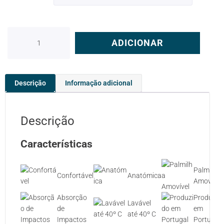
ADICIONAR
Descrição
Informação adicional
Descrição
Características
Palmilha
Confortável
Anatómica
Amovível
Absorção
Produzid
Lavável
de
em
até 40º C
Impactos
Portugal