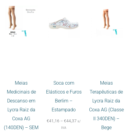
Meias
Soca com
Meias
Medicinais de
Elásticos e Furos
Terapêuticas de
Descanso em
Berlim –
Lycra Raiz da
Lycra Raiz da
Estampado
Coxa AG (Classe
Coxa AG
II 340DEN) –
€
41,16
–
€
44,37
s/
(140DEN) – SEM
Bege
IVA