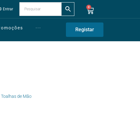
0
Entrar
Promoções
···
Registar
,
Toalhas de Mão