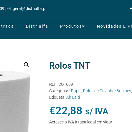
09 |
geral@distrialfa.pt
ntrada
Distrialfa
Produtos
Novidades E 
Rolos TNT
REF:
CO1609
Categorias:
Papel
,
Rolos de Cozinha/Bobines
Etiqueta:
Air Laid
€
22,88
s/ IVA
Acresce o IVA à taxa legal em vigor