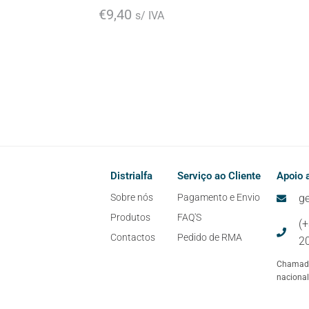
€
9,40
s/ IVA
Distrialfa
Serviço ao Cliente
Apoio a
Sobre nós
Pagamento e Envio
ge
Produtos
FAQ'S
(
Contactos
Pedido de RMA
2
Chamada
nacional