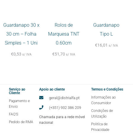
Guardanapo 30 x
Rolos de
Guardanapo
30 cm – Folha
Marquesa TNT
Tipo L
Simples – 1 Uni
0.60cm
€
16,01
s/ IVA
€
0,53
€
51,70
s/ IVA
s/ IVA
Serviço ao
Apoio ao cliente
Termos e Condições
Cliente
Informações ao
geral@distrialfa.pt
Pagamento e
Consumidor
Envio
(+351) 932 386 209
Condições de
FAQ'S
Utilização
Chamada para a rede móvel
Pedido de RMA
nacional
Politíca de
Privacidade