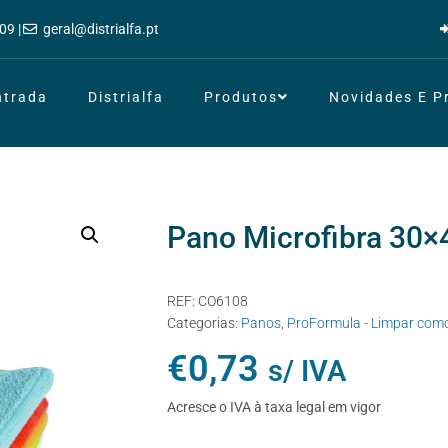
09 |
geral@distrialfa.pt
ntrada
Distrialfa
Produtos
Novidades E 
Pano Microfibra 30×
REF:
CO6108
Categorias:
Panos
,
ProFormula - Limpar com
€
0,73
s/ IVA
Acresce o IVA à taxa legal em vigor