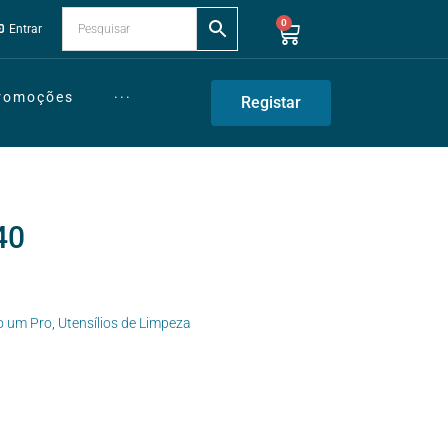
0
Entrar
Promoções
···
Registar
40
o um Pro
,
Utensílios de Limpeza