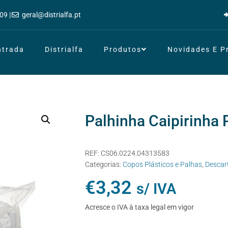
09 |
geral@distrialfa.pt
ntrada
Distrialfa
Produtos
Novidades E 
Palhinha Caipirinha 
REF:
CS06.0224.04313583
Categorias:
Copos Plásticos e Palhas
,
Descar
€
3,32
s/ IVA
Acresce o IVA à taxa legal em vigor