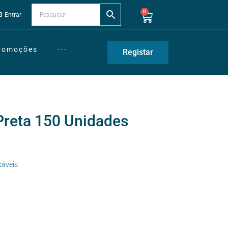
0
Entrar
Promoções
···
Registar
Preta 150 Unidades
táveis