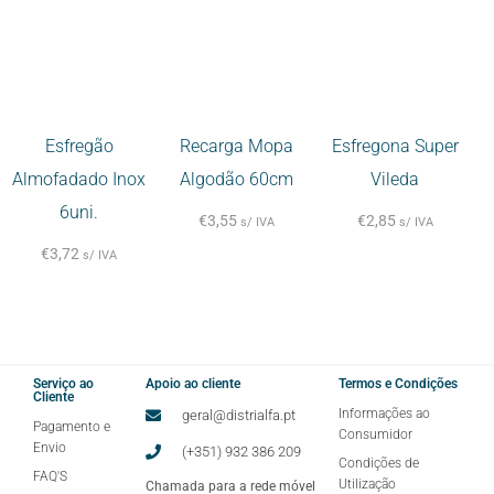
Esfregão
Recarga Mopa
Esfregona Super
Almofadado Inox
Algodão 60cm
Vileda
6uni.
€
3,55
€
2,85
s/ IVA
s/ IVA
€
3,72
s/ IVA
Serviço ao
Apoio ao cliente
Termos e Condições
Cliente
Informações ao
geral@distrialfa.pt
Pagamento e
Consumidor
Envio
(+351) 932 386 209
Condições de
FAQ'S
Utilização
Chamada para a rede móvel