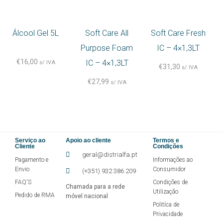
Álcool Gel 5L
Soft Care All
Soft Care Fresh
Purpose Foam
IC – 4×1,3LT
€
16,00
IC – 4×1,3LT
s/ IVA
€
31,30
s/ IVA
€
27,99
s/ IVA
Serviço ao
Apoio ao cliente
Termos e
Cliente
Condições
geral@distrialfa.pt
Pagamento e
Informações ao
Envio
Consumidor
(+351) 932 386 209
FAQ'S
Condições de
Chamada para a rede
Utilização
Pedido de RMA
móvel nacional
Politíca de
Privacidade