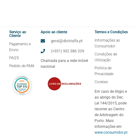
Serviço ao
Apoio ao cliente
Termos e Condições
Cliente
Informações ao
geral@distrialfa.pt
Pagamento e
Consumidor
Envio
(+351) 932 386 209
Condições de
FAQ'S
Utilização
Chamada para a rede móvel
Pedido de RMA
nacional
Politíca de
Privacidade
Cookies
Em caso de litigio e
ao abrigo do Dec.
Lei 144/2015, pode
recorrer ao Centro
de Arbitragem do
Porto. Mais
informações em
www.consumidor.pt