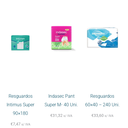
Resguardos
Indasec Pant
Resguardos
Intimus Super
Super M- 40 Uni.
60×40 – 240 Uni.
90×180
€
31,32
€
33,60
s/ IVA
s/ IVA
€
7,47
s/ IVA