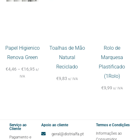
Papel Higienico
Toalhas de Mão
Rolo de
Renova Green
Natural
Marquesa
Reciclado
Plastificado
€
4,46
–
€
16,95
s/
(1Rolo)
IVA
€
9,83
s/ IVA
€
9,99
s/ IVA
Serviço ao
Apoio ao cliente
Termos e Condições
Cliente
Informações ao
geral@distrialfa.pt
Pagamento e
Consumidor