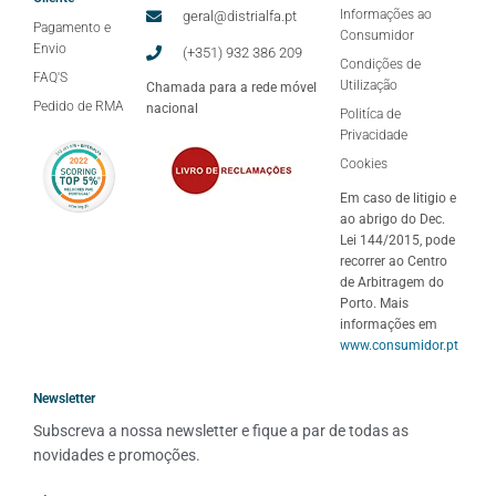
Informações ao
geral@distrialfa.pt
Pagamento e
Consumidor
Envio
(+351) 932 386 209
Condições de
FAQ'S
Utilização
Chamada para a rede móvel
Pedido de RMA
nacional
Politíca de
Privacidade
Cookies
Em caso de litigio e
ao abrigo do Dec.
Lei 144/2015, pode
recorrer ao Centro
de Arbitragem do
Porto. Mais
informações em
www.consumidor.pt
Newsletter
Subscreva a nossa newsletter e fique a par de todas as 
novidades e promoções.