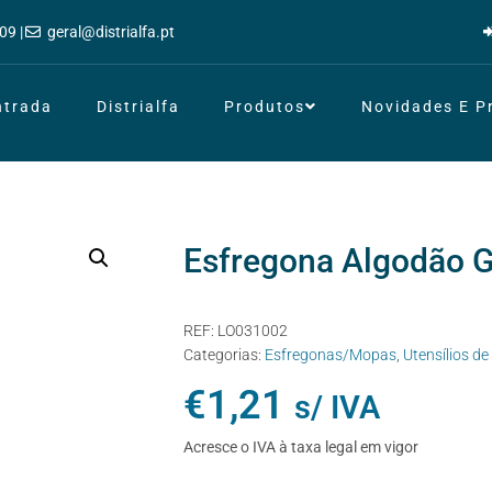
09 |
geral@distrialfa.pt
ntrada
Distrialfa
Produtos
Novidades E 
Esfregona Algodão 
REF:
LO031002
Categorias:
Esfregonas/Mopas
,
Utensílios d
€
1,21
s/ IVA
Acresce o IVA à taxa legal em vigor