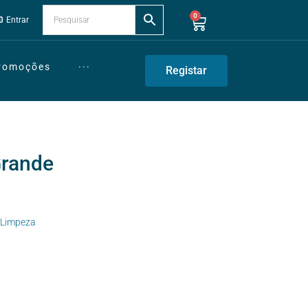
0
Entrar
Promoções
···
Registar
Grande
e Limpeza