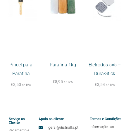
Pincel para
Parafina 1kg
Eletrodos 5×5 –
Parafina
Dura-Stick
€
8,95
s/ IVA
€
3,50
€
3,54
s/ IVA
s/ IVA
Serviço ao
Apoio ao cliente
Termos e Condições
Cliente
Informações ao
geral@distrialfa.pt
Pagamento e