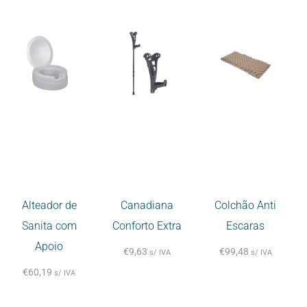
Alteador de
Canadiana
Colchão Anti
Sanita com
Conforto Extra
Escaras
Apoio
€
9,63
€
99,48
s/ IVA
s/ IVA
€
60,19
s/ IVA