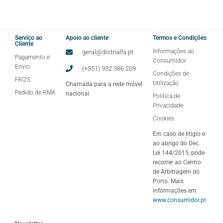
Serviço ao
Apoio ao cliente
Termos e Condições
Cliente
Informações ao
geral@distrialfa.pt
Pagamento e
Consumidor
Envio
(+351) 932 386 209
Condições de
FAQ'S
Utilização
Chamada para a rede móvel
Pedido de RMA
nacional
Politíca de
Privacidade
Cookies
Em caso de litigio e
ao abrigo do Dec.
Lei 144/2015, pode
recorrer ao Centro
de Arbitragem do
Porto. Mais
informações em
www.consumidor.pt