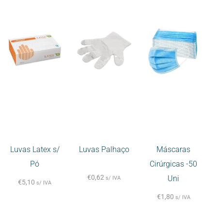
Luvas Latex s/
Luvas Palhaço
Máscaras
Pó
Cirúrgicas -50
€
0,62
Uni
s/ IVA
€
5,10
s/ IVA
€
1,80
s/ IVA