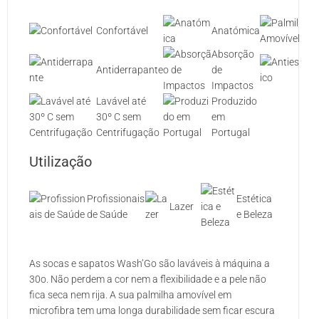
P
Confortável
Anatómica
A
Absorção
Antiderrapante
de
A
Impactos
Lavável até
Produzido
30º C sem
em
Centrifugação
Portugal
Utilização
Profissionais
Estética
Lazer
de Saúde
e Beleza
As socas e sapatos Wash’Go são laváveis à máquina a
30o. Não perdem a cor nem a flexibilidade e a pele não
fica seca nem rija. A sua palmilha amovível em
microfibra tem uma longa durabilidade sem ficar escura