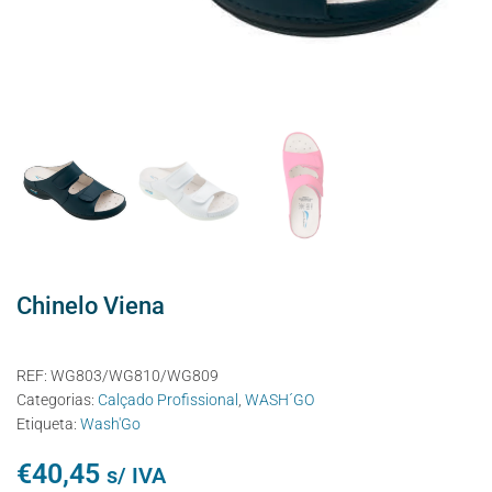
Chinelo Viena
REF:
WG803/WG810/WG809
Categorias:
Calçado Profissional
,
WASH´GO
Etiqueta:
Wash'Go
€
40,45
s/ IVA