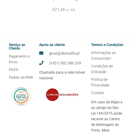
€
21,46
s/ IVA
Serviço ao
Apoio ao cliente
Termos e Condições
Cliente
Informações ao
geral@distrialfa.pt
Pagamento e
Consumidor
Envio
(+351) 932 386 209
Condições de
FAQ'S
Utilização
Chamada para a rede móvel
Pedido de RMA
nacional
Politíca de
Privacidade
Cookies
Em caso de litigio e
ao abrigo do Dec.
Lei 144/2015, pode
recorrer ao Centro
de Arbitragem do
Porto. Mais