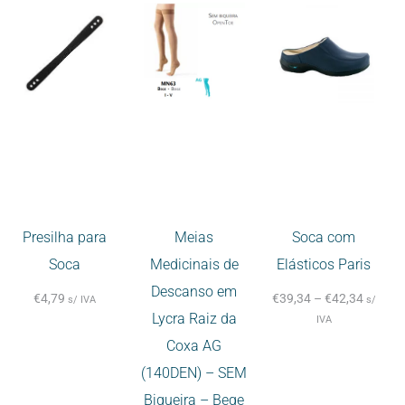
Presilha para
Meias
Soca com
Soca
Medicinais de
Elásticos Paris
Descanso em
€
4,79
€
39,34
–
€
42,34
s/ IVA
s/
Lycra Raiz da
IVA
Coxa AG
(140DEN) – SEM
Biqueira – Bege