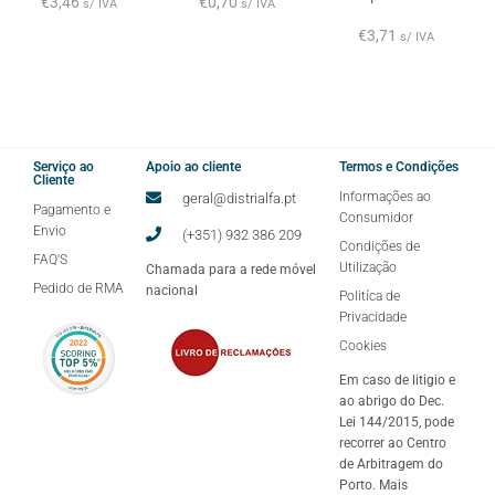
€
3,46
€
0,70
s/ IVA
s/ IVA
€
3,71
s/ IVA
Serviço ao
Apoio ao cliente
Termos e Condições
Cliente
Informações ao
geral@distrialfa.pt
Pagamento e
Consumidor
Envio
(+351) 932 386 209
Condições de
FAQ'S
Utilização
Chamada para a rede móvel
Pedido de RMA
nacional
Politíca de
Privacidade
Cookies
Em caso de litigio e
ao abrigo do Dec.
Lei 144/2015, pode
recorrer ao Centro
de Arbitragem do
Porto. Mais