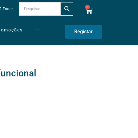
0
Entrar
Promoções
···
Registar
funcional