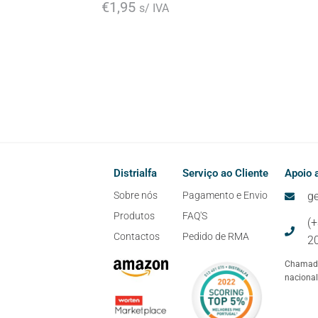
€
1,95
s/ IVA
Distrialfa
Serviço ao Cliente
Apoio a
Sobre nós
Pagamento e Envio
ge
Produtos
FAQ'S
(
Contactos
Pedido de RMA
2
Chamada
nacional