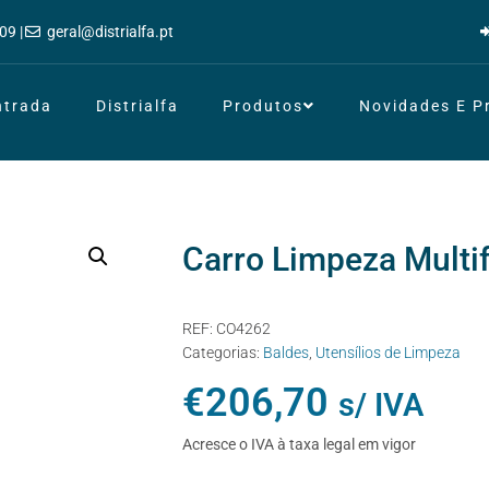
09 |
geral@distrialfa.pt
ntrada
Distrialfa
Produtos
Novidades E 
Carro Limpeza Multi
REF:
CO4262
Categorias:
Baldes
,
Utensílios de Limpeza
€
206,70
s/ IVA
Acresce o IVA à taxa legal em vigor