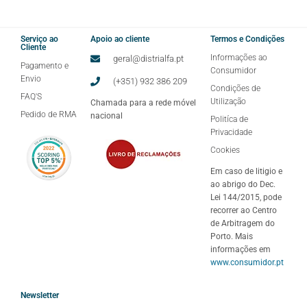
Serviço ao
Apoio ao cliente
Termos e Condições
Cliente
Informações ao
geral@distrialfa.pt
Pagamento e
Consumidor
Envio
(+351) 932 386 209
Condições de
FAQ'S
Utilização
Chamada para a rede móvel
Pedido de RMA
nacional
Politíca de
Privacidade
Cookies
Em caso de litigio e
ao abrigo do Dec.
Lei 144/2015, pode
recorrer ao Centro
de Arbitragem do
Porto. Mais
informações em
www.consumidor.pt
Newsletter