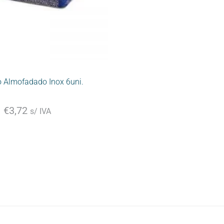
o Almofadado Inox 6uni.
€
3,72
s/ IVA