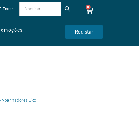
0
Entrar
Promoções
···
Registar
/Apanhadores Lixo