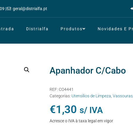
09 |
geral@distrialfa.pt
ntrada
Distrialfa
Produtos
Novidades E 
Apanhador C/Cabo
REF:
CO4441
Categorias:
Utensílios de Limpeza
,
Vassouras
€
1,30
s/ IVA
Acresce o IVA à taxa legal em vigor